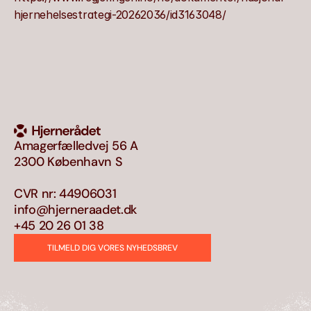
hjernehelsestrategi-20262036/id3163048/
Amagerfælledvej 56 A
2300 København S
CVR nr: 44906031
info@hjerneraadet.dk
+45 20 26 01 38
TILMELD DIG VORES NYHEDSBREV