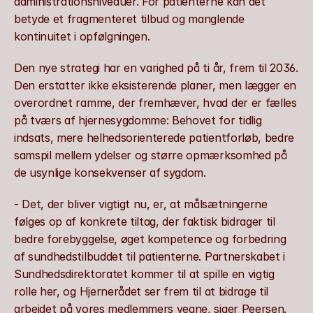
administrationsniveauer. For patienterne kan det 
betyde et fragmenteret tilbud og manglende 
kontinuitet i opfølgningen.
Den nye strategi har en varighed på ti år, frem til 2036. 
Den erstatter ikke eksisterende planer, men lægger en 
overordnet ramme, der fremhæver, hvad der er fælles 
på tværs af hjernesygdomme: Behovet for tidlig 
indsats, mere helhedsorienterede patientforløb, bedre 
samspil mellem ydelser og større opmærksomhed på 
de usynlige konsekvenser af sygdom.
- Det, der bliver vigtigt nu, er, at målsætningerne 
følges op af konkrete tiltag, der faktisk bidrager til 
bedre forebyggelse, øget kompetence og forbedring 
af sundhedstilbuddet til patienterne. Partnerskabet i 
Sundhedsdirektoratet kommer til at spille en vigtig 
rolle her, og Hjernerådet ser frem til at bidrage til 
arbejdet på vores medlemmers vegne, siger Peersen.